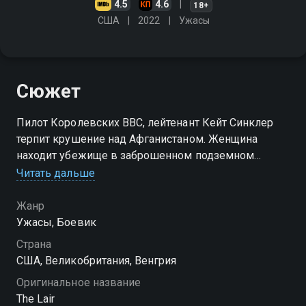
4.5
4.6
18+
США
2022
Ужасы
Сюжет
Пилот Королевских ВВС, лейтенант Кейт Синклер
терпит крушение над Афганистаном. Женщина
находит убежище в заброшенном подземном
бункере, где пробуждается инопланетное нечто
Читать дальше
Жанр
Ужасы, Боевик
Страна
США, Великобритания, Венгрия
Оригинальное название
The Lair