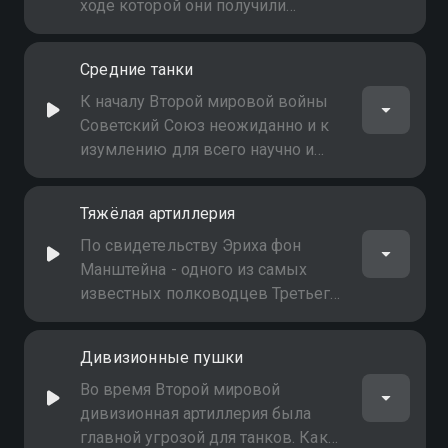
ходе которой они получили
широкое применение. Вторая
мировая война придала
Средние танки
мощнейший импульс развития
этого оружия
К началу Второй мировой войны
Советский Союз неожиданно и к
изумлению для всего научно и
технически развитого мира
создаёт средний танк Т-34.
Тяжёлая артиллерия
Германия выпускает не один
средний танк, а сразу два
По свидетельству Эриха фон
Манштейна - одного из самых
известных полководцев Третьего
рейха, во Второй мировой войне
немцы нигде не достигали такого
Дивизионные пушки
массированного применения
артиллерии, как при наступлении
Во время Второй мировой
на Севастополь
дивизионная артиллерия была
главной угрозой для танков. Какие