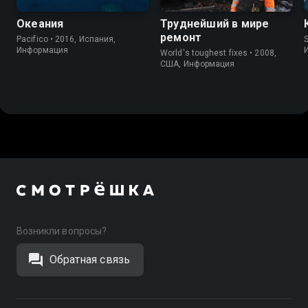
Океания
Труднейший в мире
ремонт
Pacifico • 2016, Испания,
S
Информация
World's toughest fixes • 2008,
США, Информация
Возникли вопросы?
Обратная связь