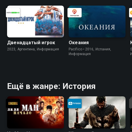
Двенадцатый игрок
Океания
2023, Аргентина, Информация
Pacifico • 2016, Испания,
S
Информация
Ещё в жанре: История