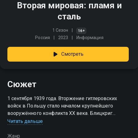
Вторая мировая: пламя и
сталь
1 Сезон
16+
Россия
2023
Информация
Смотреть
Сюжет
1 сентября 1939 года. Вторжение гитлеровских
войск в Польшу стало началом крупнейшего
вооружённого конфликта XX века. Блицкриг
спровоцировал беспощадную эволюцию
Читать дальше
вооружения
Жанр