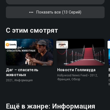
орудия использовали в РККА и
армиях Союзников, а какие - в
Показать все (13 Серий)
вермахте?
С этим смотрят
Даг – спасатель
Новости Голливуда
животных
Hollywood News Feed • 2012,
Франция, Обзор
2021, Информация
G
Ещё в жанре: Информация