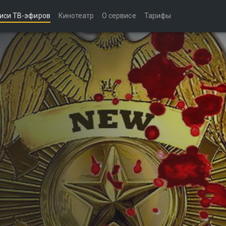
иси ТВ-эфиров
Кинотеатр
О сервисе
Тарифы