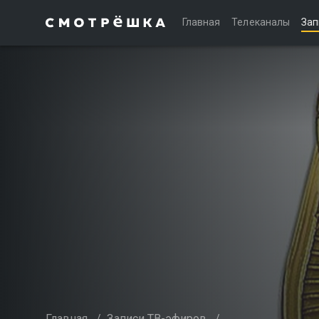
Главная
Телеканалы
Зап
Главная
/
Записи ТВ-эфиров
/