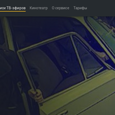
иси ТВ-эфиров
Кинотеатр
О сервисе
Тарифы