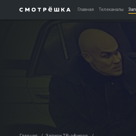
Главная
Телеканалы
Зап
Главная
/
Записи ТВ-эфиров
/