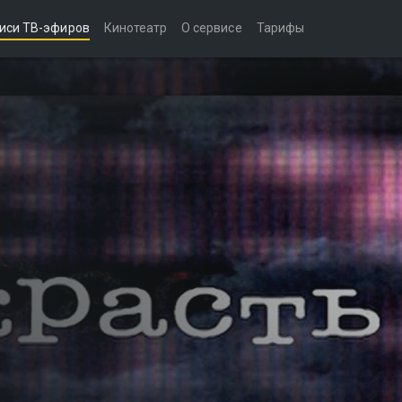
иси ТВ-эфиров
Кинотеатр
О сервисе
Тарифы