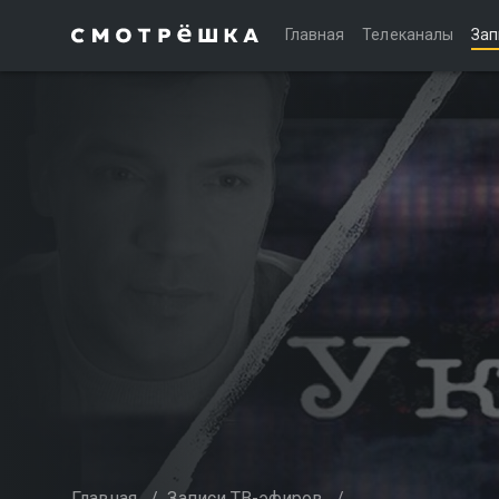
Главная
Телеканалы
Зап
Главная
/
Записи ТВ-эфиров
/