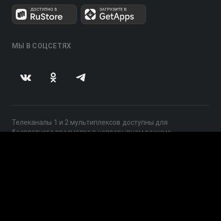
МЫ В СОЦСЕТЯХ
Телеканалы 1 и 2 мультиплексов доступны для
бесплатного просмотра в непрерывном режиме,
круглосуточно.
© 2014 — 2026, ООО «ЛайфСтрим», 109240, г. Москва,
ул. Николоямская, д. 13, стр. 2, этаж 2, ИНН 7710918800
Поддержка: help@smotreshka.tv
UUID: 28559176-6e9b-4043-b77e-973311a682b4
v3.10.4
|
SSR