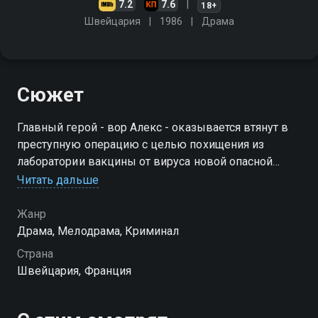
7.2
7.6
18+
Швейцария
1986
Драма
Сюжет
Главный герой - вор Алекс - оказывается втянут в
преступную операцию с целью похищения из
лаборатории вакцины от вируса новой опасной
болезни. Но любовь героя разрушает планы
Читать дальше
преступников
Жанр
Драма, Мелодрама, Криминал
Страна
Швейцария, Франция