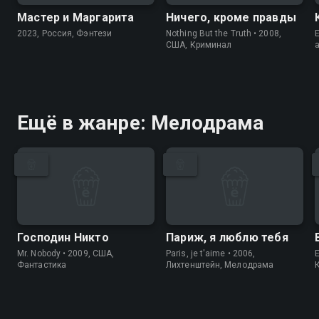
Мастер и Маргарита
Ничего, кроме правды
2023, Россия, Фэнтези
Nothing But the Truth • 2008,
E
США, Криминал
Ещё в жанре: Мелодрама
Господин Никто
Париж, я люблю тебя
Mr. Nobody • 2009, США,
Paris, je t'aime • 2006,
Фантастика
Лихтенштейн, Мелодрама