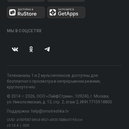
МЫ В СОЦСЕТЯХ
Телеканалы 1 и 2 мультиплексов доступны для
бесплатного просмотра в непрерывном режиме,
круглосуточно.
© 2014 — 2026, ООО «ЛайфСтрим», 109240, г. Москва,
ул. Николоямская, д. 13, стр. 2, этаж 2, ИНН 7710918800
Поддержка: help@smotreshka.tv
UUID: a1b0f0b7-b9cd-4921-a920-5bbbc0193cce
v3.10.4
|
SSR