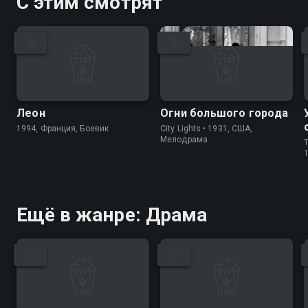
С этим смотрят
Леон
Огни большого города
1994, Франция, Боевик
City Lights • 1931, США,
Мелодрама
T
Ещё в жанре: Драма