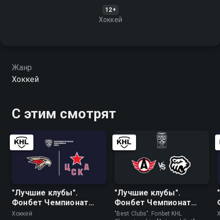
12+
Хоккей
Жанр
Хоккей
С этим смотрят
"Лучшие клубы".
"Лучшие клубы".
Фонбет Чемпионат
Фонбет Чемпионат
КХЛ. "Авангард" - ЦСКА
КХЛ. "Автомобилист" -
Хоккей
"Best Clubs". Fonbet KHL