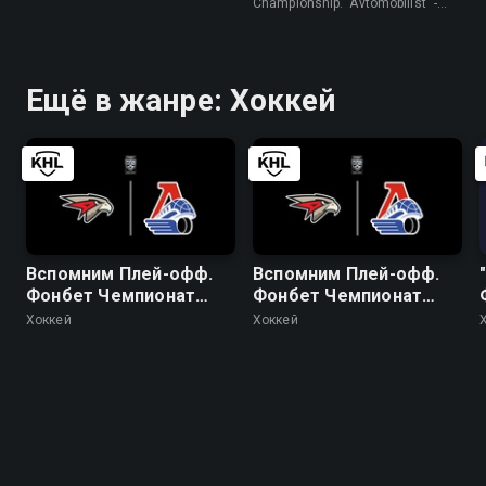
"Трактор"
Championship. "Avtomobilist" -
"Traktor" • Хоккей
Ещё в жанре: Хоккей
Вспомним Плей-офф.
Вспомним Плей-офф.
Фонбет Чемпионат
Фонбет Чемпионат
КХЛ. Плей-офф. 1/2
КХЛ. Плей-офф. 1/2
Хоккей
Хоккей
финала. "Авангард" -
финала. "Авангард" -
"Локомотив". 6-й матч
"Локомотив". 4-й матч