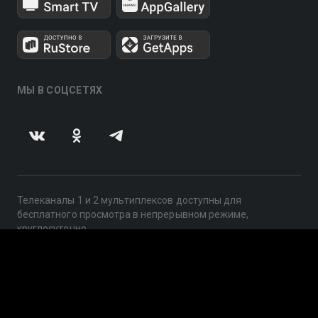
МЫ В СОЦСЕТЯХ
Телеканалы 1 и 2 мультиплексов доступны для
бесплатного просмотра в непрерывном режиме,
круглосуточно.
© 2014 — 2026, ООО «ЛайфСтрим», 109240, г. Москва,
ул. Николоямская, д. 13, стр. 2, этаж 2, ИНН 7710918800
Поддержка: help@smotreshka.tv
UUID: 8ca2edaa-9ad8-4193-8189-e5e3f6816844