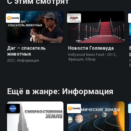
С этим смотрят
Даг – спасатель
Новости Голливуда
животных
Hollywood News Feed • 2012,
Франция, Обзор
2021, Информация
G
Ещё в жанре: Информация