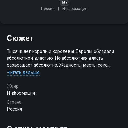
16+
Россия
Информация
Сюжет
Тысячи лет короли и королевы Европы обладали
абсолютной властью. Но абсолютная власть
развращает абсолютно. Жадность, месть, секс,
безумие, колдовство, убийства. У каждого монарха
Читать дальше
были свои тайны
Жанр
Информация
Страна
Россия