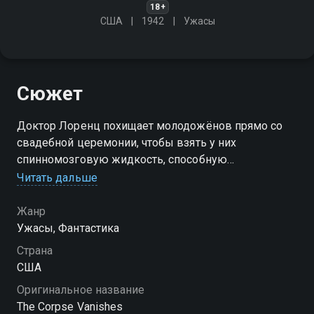
18+
США
1942
Ужасы
Сюжет
Доктор Лоренц похищает молодожёнов прямо со
свадебной церемонии, чтобы взять у них
спинномозговую жидкость, способную
поддерживать молодость его увядающей жены.
Читать дальше
Журналистка Патрисия Хантер проводит
собственное расследование
Жанр
Ужасы, Фантастика
Страна
США
Оригинальное название
The Corpse Vanishes