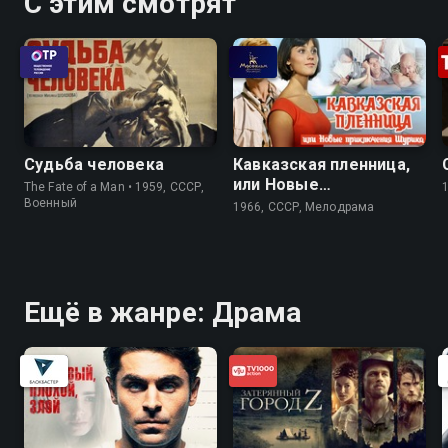
С этим смотрят
Судьба человека
Кавказская пленница,
или Новые
The Fate of a Man • 1959, СССР,
приключения Шурика
Военный
1966, СССР, Мелодрама
Ещё в жанре: Драма