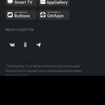
МЫ В СОЦСЕТЯХ
Телеканалы 1 и 2 мультиплексов доступны для
бесплатного просмотра в непрерывном режиме,
круглосуточно.
© 2014 — 2026, ООО «ЛайфСтрим», 109240, г. Москва,
ул. Николоямская, д. 13, стр. 2, этаж 2, ИНН 7710918800
Поддержка: help@smotreshka.tv
UUID: 924b352b-6148-4cab-af47-9c78186c2c82