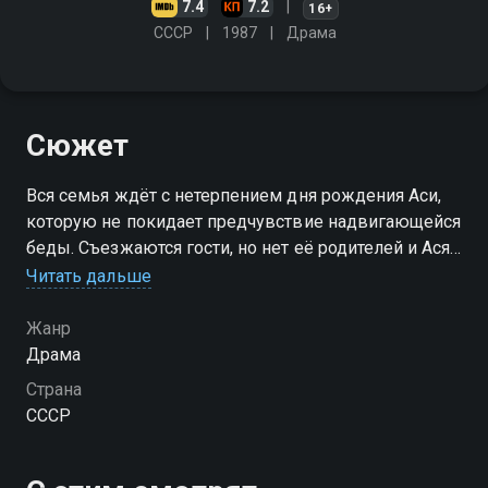
7.4
7.2
16+
СССР
1987
Драма
Сюжет
Вся семья ждёт с нетерпением дня рождения Аси,
которую не покидает предчувствие надвигающейся
беды. Съезжаются гости, но нет её родителей и Ася
пока не знает, что отец объявлен врагом народа,
Читать дальше
завтра она не увидит свою мать, а война - совсем
близко
Жанр
Драма
Страна
СССР