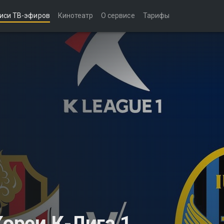
иси ТВ-эфиров
Кинотеатр
О сервисе
Тарифы
реи К-Лига 1.