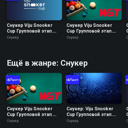
Снукер Viju Snooker
Снукер Viju Snooker
Cup Групповой этап.
Cup Групповой этап.
Часть 3. Группа А:
Часть 4 Группа A:
Снукер
Снукер
Алексей Корень -
Арсений Королев -
Арсений Королев.
Андрей Карасов. Группа
Группа B: Иван
B: Микаэл Нерсисян -
Каковский - Артём
Сергей Луцкер
Ещё в жанре: Снукер
Истомин
Снукер Viju Snooker
Снукер: Viju Snooker
Cup Групповой этап.
Cup Групповой этап.
Часть 4 Группа A:
Часть 7 Группа A:
Снукер
Снукер
Арсений Королев -
Алексей Корень -