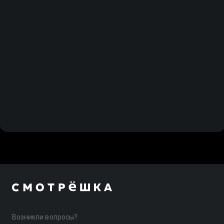
Андрей Карасов. Группа
Андрей Карасов. Группа
B: Микаэл Нерсисян -
B: Диана Миронова -
Сергей Луцкер
Микаэл Нерсисян
Возникли вопросы?