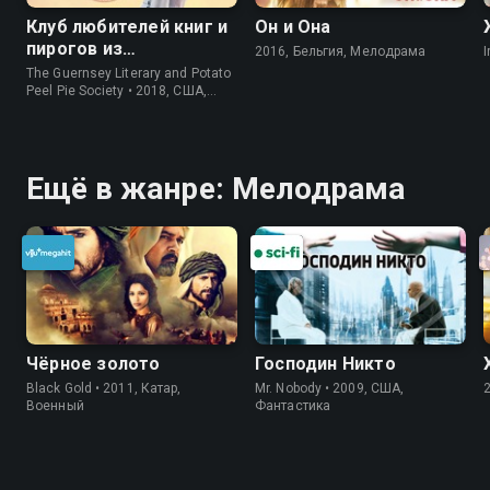
Клуб любителей книг и
Он и Она
пирогов из
2016, Бельгия, Мелодрама
I
картофельных
The Guernsey Literary and Potato
очистков
Peel Pie Society • 2018, США,
История
Ещё в жанре: Мелодрама
Чёрное золото
Господин Никто
Black Gold • 2011, Катар,
Mr. Nobody • 2009, США,
Военный
Фантастика