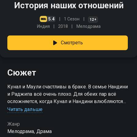
История наших отношений
5.4
1 Сезон
12+
Индия
2018
Мелодрама
Смотреть
Сюжет
Кунал и Маули счастливы в браке. В семье Нандини
и Раджипа всё очень плохо. Для обеих пар всё
осложняется, когда Кунал и Нандини влюбляются
друг в друга. Кто победит в этом любовном
Читать дальше
треугольнике?
Жанр
Мелодрама, Драма