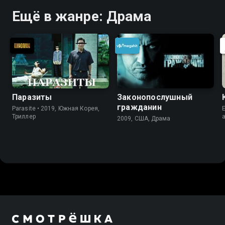
Ещё в жанре: Драма
Паразиты
Законопослушный
гражданин
Parasite • 2019, Южная Корея,
E
Триллер
2009, США, Драма