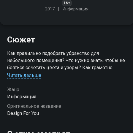
16+
2017
Информация
Сюжет
Как правильно подобрать убранство для
небольшого помещения? Что нужно знать, чтобы не
бояться сочетать цвета и узоры? Как грамотно
расставить акценты и не потерять гармонию в
Читать дальше
интерьере? На эти вопросы ответит наша
программа
Жанр
Информация
Посмотреть онлайн 8 сезон сериала Дизайн от А до
Оригинальное название
Я вы можете совершенно бесплатно в хорошем HD
Design For You
качестве на Смотрёшке