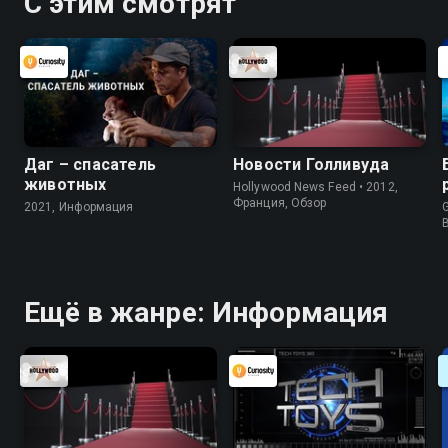
С этим смотрят
Даг – спасатель
Новости Голливуда
животных
Hollywood News Feed • 2012,
Франция, Обзор
2021, Информация
G
Ещё в жанре: Информация