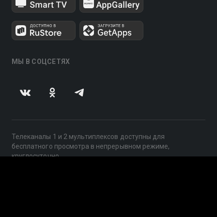
МЫ В СОЦСЕТЯХ
Телеканалы 1 и 2 мультиплексов доступны для
бесплатного просмотра в непрерывном режиме,
круглосуточно.
© 2014 — 2026, ООО «ЛайфСтрим», 109240, г. Москва,
ул. Николоямская, д. 13, стр. 2, этаж 2, ИНН 7710918800
Поддержка: help@smotreshka.tv
UUID: 1bc5895f-f54f-4d80-bdc3-5c963dad471f