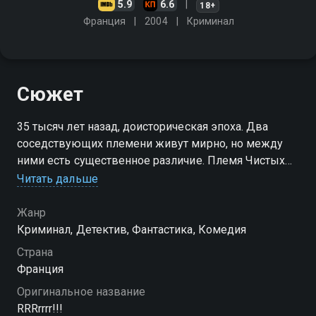
5.9
6.6
18+
Франция
2004
Криминал
Сюжет
35 тысяч лет назад, доисторическая эпоха. Два
соседствующих племени живут мирно, но между
ними есть существенное различие. Племя Чистых
Волос благоденствует и никому не выдаёт формулу
Читать дальше
шампуня, в то время как племя Грязных волос
стенает и чешется…
Жанр
Криминал, Детектив, Фантастика, Комедия
Страна
Франция
Оригинальное название
RRRrrrr!!!