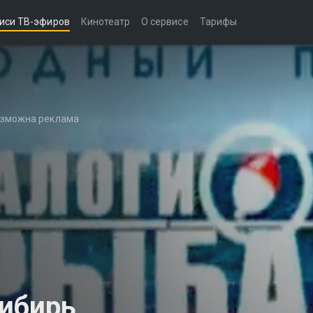
иси ТВ-эфиров
Кинотеатр
О сервисе
Тарифы
возможна реклама
Сибирь