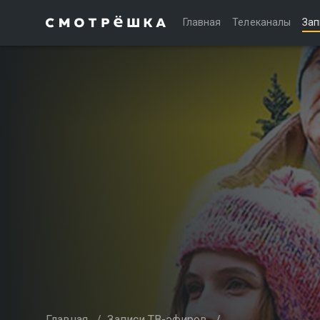
Главная
Телеканалы
Зап
Главная
/
Записи ТВ-эфиров
/