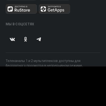
МЫ В СОЦСЕТЯХ
Телеканалы 1 и 2 мультиплексов доступны для
бесплатного просмотра в непрерывном режиме,
круглосуточно.
© 2014 — 2026, ООО «ЛайфСтрим», 109240, г. Москва,
ул. Николоямская, д. 13, стр. 2, этаж 2, ИНН 7710918800
Поддержка: help@smotreshka.tv
UUID: 46c4bc68-c7ef-4cc9-85b9-a3792ecc70d1
v3.10.4
|
SSR