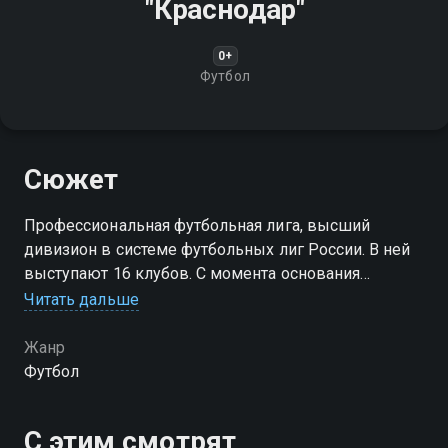
"Краснодар"
0+
Футбол
Сюжет
Профессиональная футбольная лига, высший
дивизион в системе футбольных лиг России. В ней
выступают 16 клубов. С момента основания
называлась "Российская футбольная премьер—лига"
Читать дальше
(РФПЛ)
Жанр
Футбол
С этим смотрят