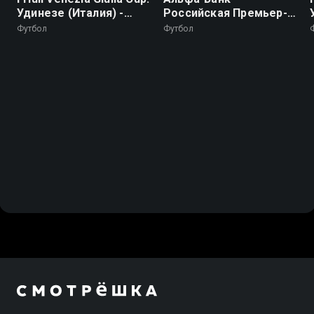
Удинезе (Италия) -
Российская Премьер-
Барселона (Испания).
Лига. Тур 2. "Балтика" -
Футбол
Футбол
Трансляция из Италии
"Динамо" (Москва)