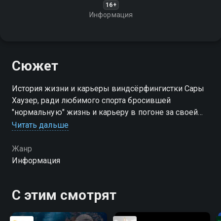
16+
Информация
Сюжет
История жизни и карьеры виндсёрфингистки Сары
Хаузер, ради любимого спорта бросившей
"нормальную" жизнь и карьеру в погоне за своей
мечтой. Прекрасный пример того, как
Читать дальше
целеустремленность и страсть могут привести к
успеху и завоевать признание
Жанр
Информация
С этим смотрят