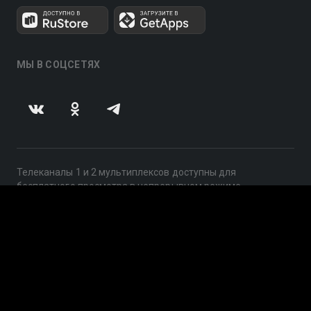
МЫ В СОЦСЕТЯХ
Телеканалы 1 и 2 мультиплексов доступны для
бесплатного просмотра в непрерывном режиме,
круглосуточно.
© 2014 — 2026, ООО «ЛайфСтрим», 109240, г. Москва,
ул. Николоямская, д. 13, стр. 2, этаж 2, ИНН 7710918800
Поддержка: help@smotreshka.tv
UUID: ae11fc5e-6df7-4947-9899-987f50e5cab7
v3.10.4
|
SSR