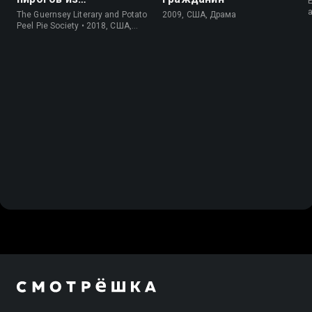
E
картофельных
The Guernsey Literary and Potato
2009, США, Драма
очистков
Peel Pie Society • 2018, США,
История