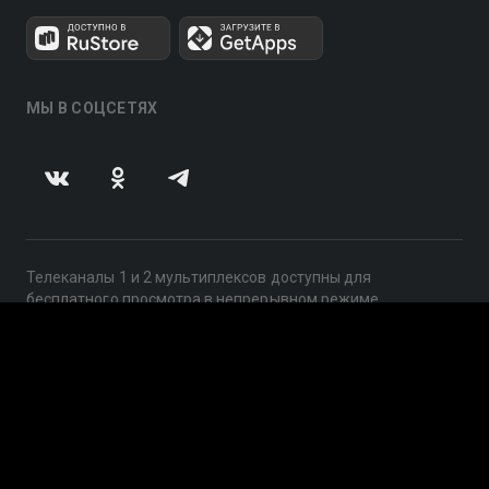
МЫ В СОЦСЕТЯХ
Телеканалы 1 и 2 мультиплексов доступны для
бесплатного просмотра в непрерывном режиме,
круглосуточно.
© 2014 — 2026, ООО «ЛайфСтрим», 109240, г. Москва,
ул. Николоямская, д. 13, стр. 2, этаж 2, ИНН 7710918800
Поддержка: help@smotreshka.tv
UUID: 95edc29a-fa11-45a0-b9b3-200a9917604c
v3.10.4
|
SSR