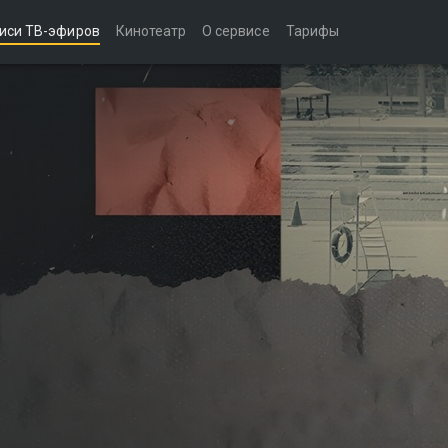
иси ТВ-эфиров
Кинотеатр
О сервисе
Тарифы