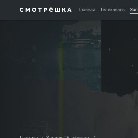
Главная
Телеканалы
Зап
Главная
/
Записи ТВ-эфиров
/