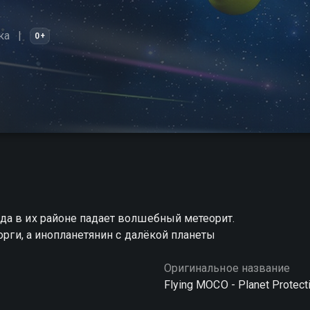
ка
0+
да в их районе падает волшебный метеорит.
орги, а инопланетянин с далёкой планеты
Оригинальное название
Flying MOCO - Planet Protect