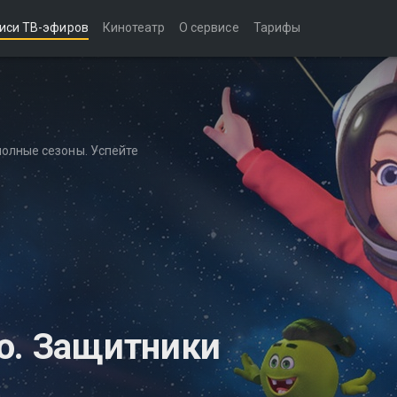
иси ТВ-эфиров
Кинотеатр
О сервисе
Тарифы
полные сезоны. Успейте
о. Защитники