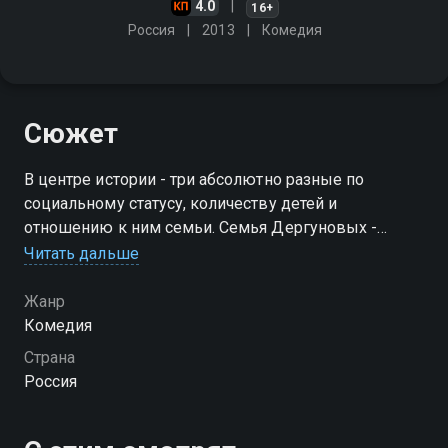
4.0
16+
Россия
2013
Комедия
Сюжет
В центре истории - три абсолютно разные по
социальному статусу, количеству детей и
отношению к ним семьи. Семья Дергуновых -
среднестатистическая семья со средним достатком.
Читать дальше
Семья Долгих - небогатая семья. Семья Демидовых
- семья с хорошим достатком
Жанр
Комедия
Страна
Россия