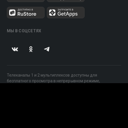
МЫ В СОЦСЕТЯХ
Телеканалы 1 и 2 мультиплексов доступны для
бесплатного просмотра в непрерывном режиме,
круглосуточно.
© 2014 — 2026, ООО «ЛайфСтрим», 109240, г. Москва,
ул. Николоямская, д. 13, стр. 2, этаж 2, ИНН 7710918800
Поддержка: help@smotreshka.tv
UUID: e8c6f975-566d-42c4-943d-d31b3c43257d
v3.10.4
|
SSR