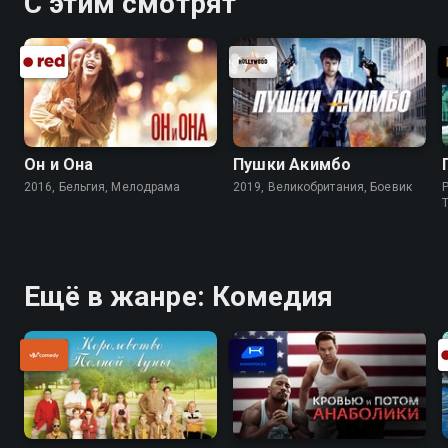
С этим смотрят
Он и Она
Пушки Акимбо
2016, Бельгия, Мелодрама
2019, Великобритания, Боевик
P
Ещё в жанре: Комедия