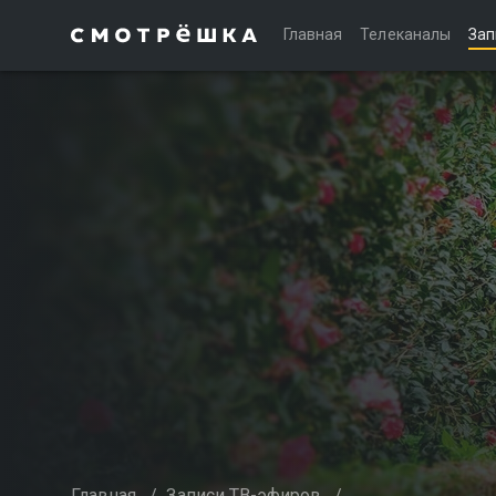
Главная
Телеканалы
Зап
Главная
/
Записи ТВ-эфиров
/