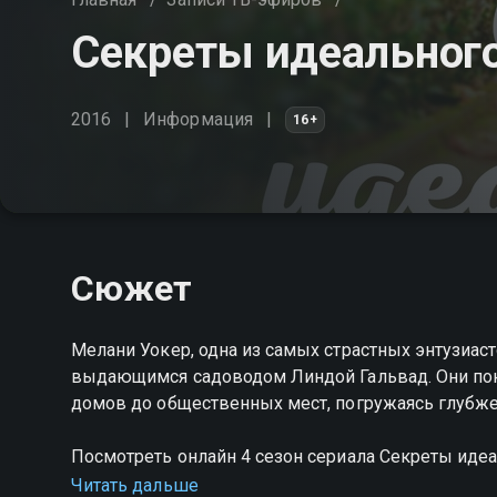
Секреты идеального 
2016
Информация
16+
Сюжет
Мелани Уокер, одна из самых страстных энтузиас
выдающимся садоводом Линдой Гальвад. Они пок
домов до общественных мест, погружаясь глубже
Посмотреть онлайн 4 сезон сериала Секреты иде
хорошем HD качестве на Смотрёшке
Читать дальше