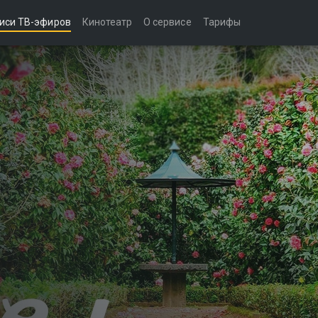
иси ТВ-эфиров
Кинотеатр
О сервисе
Тарифы