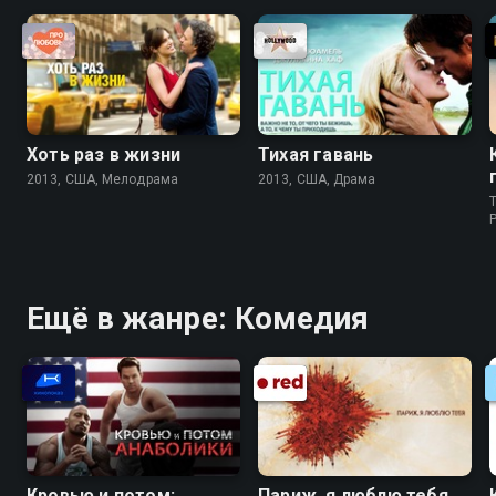
Хоть раз в жизни
Тихая гавань
2013, США, Мелодрама
2013, США, Драма
T
P
Ещё в жанре: Комедия
Кровью и потом:
Париж, я люблю тебя