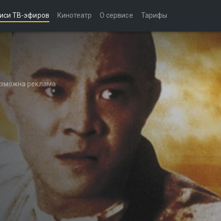
иси ТВ-эфиров
Кинотеатр
О сервисе
Тарифы
возможна реклама