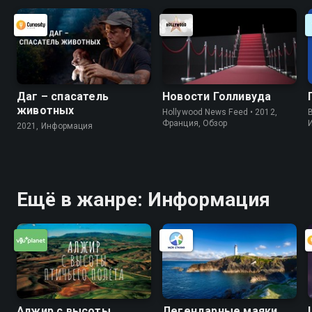
Даг – спасатель
Новости Голливуда
животных
Hollywood News Feed • 2012,
B
Франция, Обзор
2021, Информация
Ещё в жанре: Информация
Алжир с высоты
Легендарные маяки