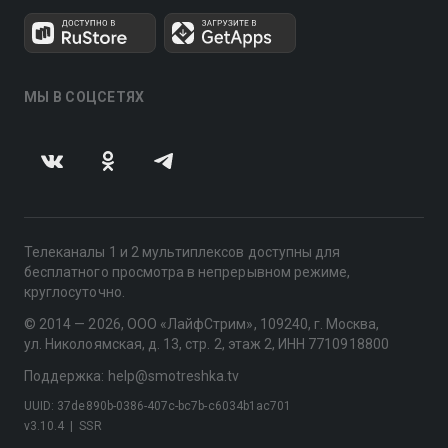
МЫ В СОЦСЕТЯХ
Телеканалы 1 и 2 мультиплексов доступны для
бесплатного просмотра в непрерывном режиме,
круглосуточно.
© 2014 — 2026, ООО «ЛайфСтрим», 109240, г. Москва,
ул. Николоямская, д. 13, стр. 2, этаж 2, ИНН 7710918800
Поддержка: help@smotreshka.tv
UUID: 37de890b-0386-407c-bc7b-c6034b1ac701
v3.10.4
|
SSR