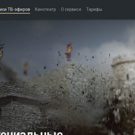
иси ТВ-эфиров
Кинотеатр
О сервисе
Тарифы
гениальные