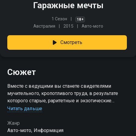
Гаражные мечты
1 Сезон
18+
Австралия
2015
Авто-мото
Смотреть
Сюжет
Вместе с ведущими вы станете свидетелями
мучительного, кропотливого труда, в результате
которого старые, раритетные и экзотические
автомобили, пришедшие в негодность, начинают
Читать дальше
сверкать, как будто они только что сошли с
заводского конвейера
Жанр
Авто-мото, Информация