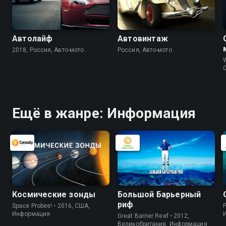
Автолайф
Автовинтаж
2018, Россия, Авто-мото
Россия, Авто-мото
W
Ещё в жанре: Информация
Космические зонды
Большой Барьерный
риф
Space Probes! • 2016, США,
P
Информация
Great Barrier Reef • 2012,
Великобритания, Информация