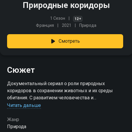
Природные коридоры
1 Сезон
12+
Франция
2021
Природа
Смотреть
Сюжет
Документальный сериал о роли природных
коридоров в сохранении животных и их среды
обитания. С развитием человечества и
расширением сфер своей деятельности люди часто
Читать дальше
вторгаются на земли, которые веками
использовались животными для миграции и охоты…
Жанр
Природа