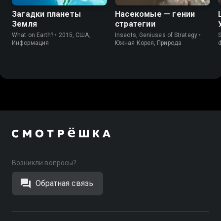
Загадки планеты
Насекомые — гении
Земля
стратегии
What on Earth? • 2015, США,
Insects, Geniuses of Strategy •
S
Информация
Южная Корея, Природа
d
Возникли вопросы?
Обратная связь