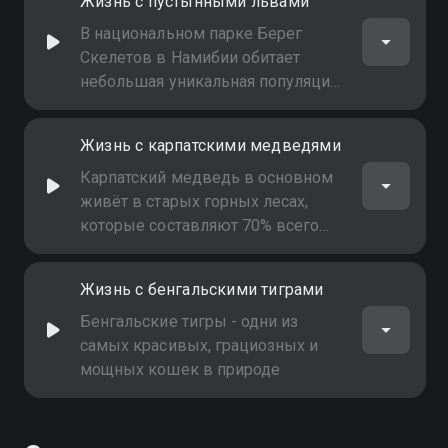
Жизнь с пустынными львами
В национальном парке Берег
Скелетов в Намибии обитает
небольшая уникальная популяция
львов, адаптированная к суровым
засушливым условиям
Жизнь с карпатскими медведями
Карпатский медведь в основном
живёт в старых горных лесах,
которые составляют 70% всего
карпатского леса
Жизнь с бенгальскими тиграми
Бенгальские тигры - одни из
самых красивых, грациозных и
мощных кошек в природе