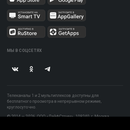
МЫ В СОЦСЕТЯХ
Телеканалы 1 и 2 мультиплексов доступны для
бесплатного просмотра в непрерывном режиме,
круглосуточно.
© 2014 — 2026, ООО «ЛайфСтрим», 109240, г. Москва,
ул. Николоямская, д. 13, стр. 2, этаж 2, ИНН 7710918800