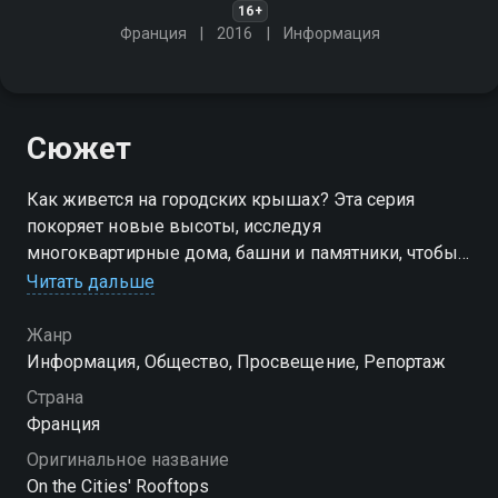
16+
Франция
2016
Информация
Сюжет
Как живется на городских крышах? Эта серия
покоряет новые высоты, исследуя
многоквартирные дома, башни и памятники, чтобы
открыть для себя мир, полный неожиданных
Читать дальше
сокровищ - наши крыши
Жанр
Посмотреть онлайн 1 сезон сериала Крыши городов
Информация, Общество, Просвещение, Репортаж
вы можете совершенно бесплатно в хорошем HD
Страна
качестве на Смотрёшке
Франция
Оригинальное название
On the Cities' Rooftops