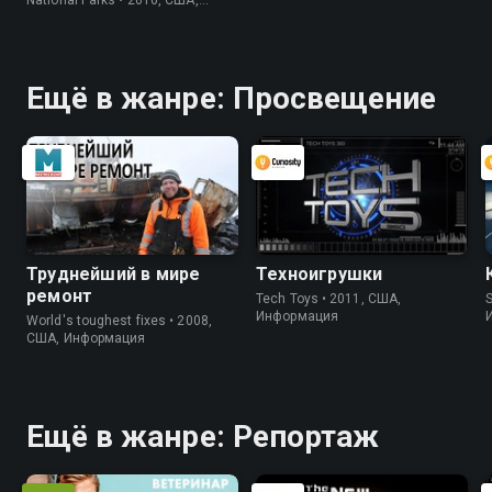
Информация
Ещё в жанре: Просвещение
Труднейший в мире
Техноигрушки
ремонт
Tech Toys • 2011, США,
S
Информация
World's toughest fixes • 2008,
США, Информация
Ещё в жанре: Репортаж