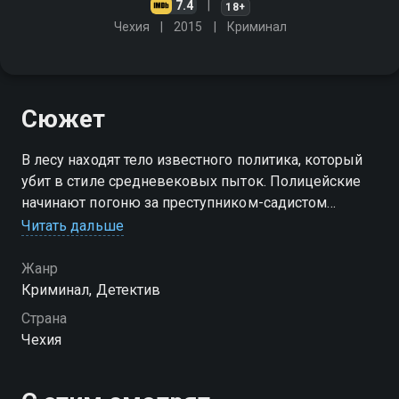
7.4
18+
Чехия
2015
Криминал
Сюжет
В лесу находят тело известного политика, который
убит в стиле средневековых пыток. Полицейские
начинают погоню за преступником-садистом
Читать дальше
Посмотреть онлайн 1 сезон сериала Лабиринт вы
можете совершенно бесплатно в хорошем HD
Жанр
качестве на Смотрёшке
Криминал, Детектив
Страна
Чехия