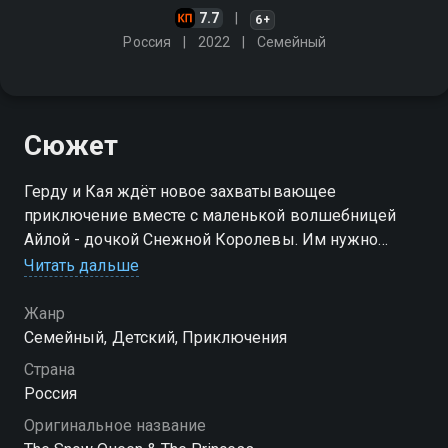
7.7
6+
Россия
2022
Cемейный
Сюжет
Герду и Кая ждёт новое захватывающее
приключение вместе с маленькой волшебницей
Айлой - дочкой Снежной Королевы. Им нужно
предотвратить вечную зиму, остановив Ледяных
Читать дальше
Духов, которым удалось вырваться на свободу
Жанр
Cемейный, Детский, Приключения
Страна
Россия
Оригинальное название