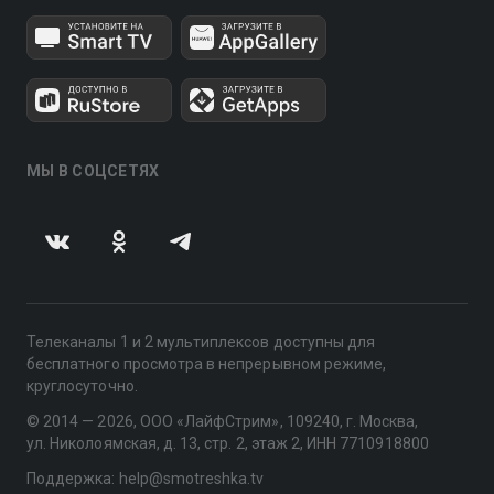
МЫ В СОЦСЕТЯХ
Телеканалы 1 и 2 мультиплексов доступны для
бесплатного просмотра в непрерывном режиме,
круглосуточно.
© 2014 — 2026, ООО «ЛайфСтрим», 109240, г. Москва,
ул. Николоямская, д. 13, стр. 2, этаж 2, ИНН 7710918800
Поддержка: help@smotreshka.tv