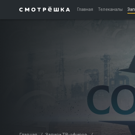
Главная
Телеканалы
Зап
Главная
/
Записи ТВ-эфиров
/