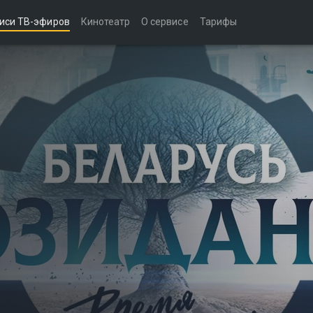
иси ТВ-эфиров
Кинотеатр
О сервисе
Тарифы