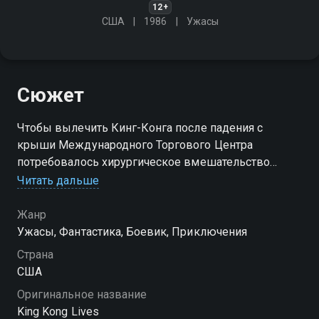
12+
США
1986
Ужасы
Сюжет
Чтобы вылечить Кинг-Конга после падения с
крыши Международного Торгового Центра
потребовалось хирургическое вмешательство
лучших кардиологов. Никто и никогда ещё не
Читать дальше
проделывал операций такого масштаба
Жанр
Ужасы, Фантастика, Боевик, Приключения
Страна
США
Оригинальное название
King Kong Lives