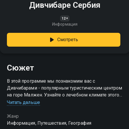
Дивчибаре Сербия
12+
Информация
Смотреть
Сюжет
В этой программе мы познакомим вас с
Дивчибарами - популярным туристическим центром
на горе Малжен. Узнайте о лечебном климате этого
региона, о зимних и летних активностях, а также о
Читать дальше
богатой флоре и фауне, включая живописные луга,
леса и горные реки
Жанр
Информация, Путешествия, География