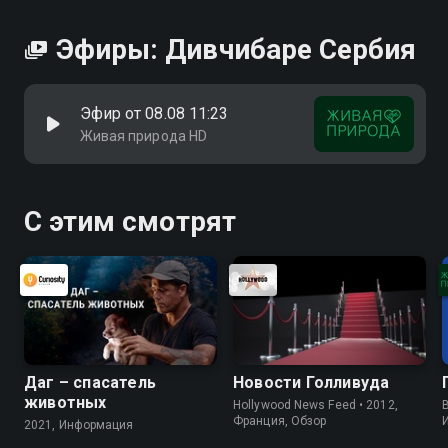
Эфиры: Дивчибаре Сербия
Эфир от 08.08 11:23
Живая природа HD
С этим смотрят
Даг – спасатель
Новости Голливуда
животных
Hollywood News Feed • 2012,
B
Франция, Обзор
2021, Информация