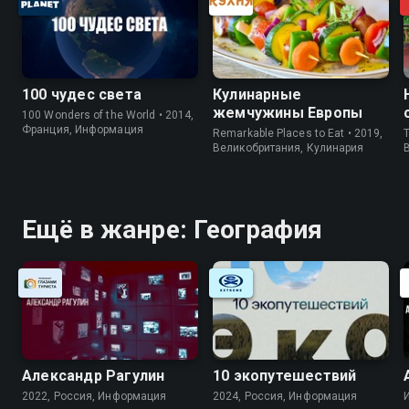
100 чудес света
Кулинарные
жемчужины Европы
100 Wonders of the World • 2014,
Франция, Информация
Remarkable Places to Eat • 2019,
T
Великобритания, Кулинария
Ещё в жанре: География
Александр Рагулин
10 экопутешествий
2022, Россия, Информация
2024, Россия, Информация