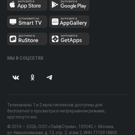
МЫ В СОЦСЕТЯХ
Телеканалы 1 и 2 мультиплексов доступны для
бесплатного просмотра в непрерывном режиме,
круглосуточно.
© 2014 — 2026, ООО «ЛайфСтрим», 109240, г. Москва,
ул. Николоямская, д. 13, стр. 2, этаж 2, ИНН 7710918800