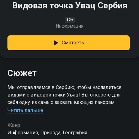
Видовая точка Увац Сербия
12+
Информация
Смотреть
Сюжет
Мы отправляемся в Сербию, чтобы насладиться
видами с видовой точки Увац! Вы откроете для
себя одну из самых захватывающих панорам
страны. Здесь, на высоте, перед вами раскинутся
Читать дальше
живописные ландшафты, глубокие ущелья и
извилистые реки
Жанр
Информация, Природа, География