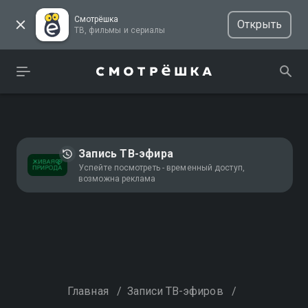
Смотрёшка
Открыть
ТВ, фильмы и сериалы
Запись ТВ-эфира
Успейте посмотреть - временный доступ,
возможна реклама
Главная
/
Записи ТВ-эфиров
/