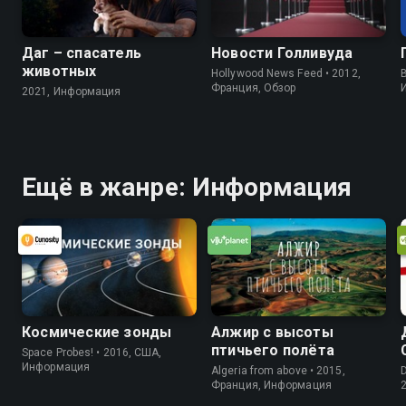
Даг – спасатель
Новости Голливуда
животных
Hollywood News Feed • 2012,
B
Франция, Обзор
2021, Информация
Ещё в жанре: Информация
Космические зонды
Алжир с высоты
птичьего полёта
Space Probes! • 2016, США,
Информация
Algeria from above • 2015,
D
Франция, Информация