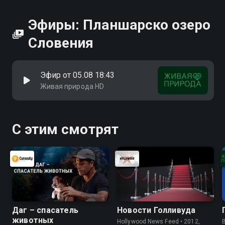
Эфиры: Планшарско озеро
Словения
Эфир от 05.08 18:43
Живая природа HD
С этим смотрят
Даг – спасатель
Новости Голливуда
животных
Hollywood News Feed • 2012,
B