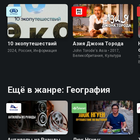
10 экопутешествий
Азия Джона Торода
2024, Россия, Информация
John Torode's Asia • 2017,
Великобритания, Культура
T
Ещё в жанре: География
Антилопы из Руанды
Люк Нгуен: