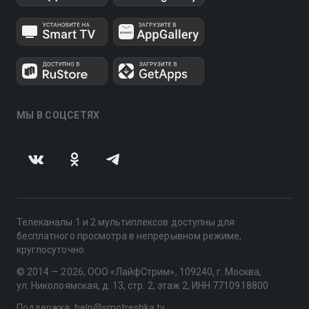
МЫ В СОЦСЕТЯХ
Телеканалы 1 и 2 мультиплексов доступны для
бесплатного просмотра в непрерывном режиме,
круглосуточно.
© 2014 — 2026, ООО «ЛайфСтрим», 109240, г. Москва,
ул. Николоямская, д. 13, стр. 2, этаж 2, ИНН 7710918800
Поддержка: help@smotreshka.tv