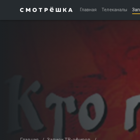
Главная
Телеканалы
Зап
Главная
/
Записи ТВ-эфиров
/