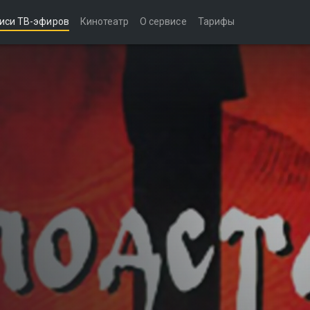
иси ТВ-эфиров
Кинотеатр
О сервисе
Тарифы