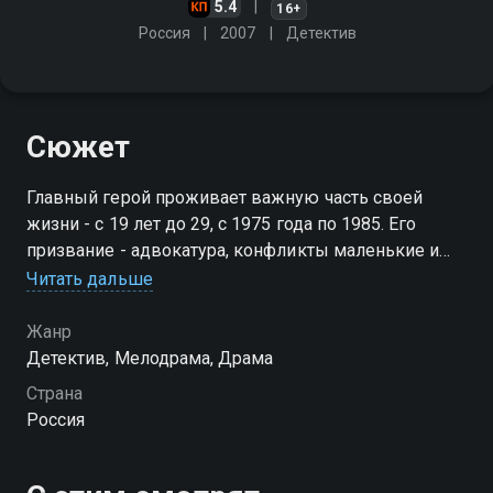
5.4
16+
Россия
2007
Детектив
Сюжет
Главный герой проживает важную часть своей
жизни - с 19 лет до 29, с 1975 года по 1985. Его
призвание - адвокатура, конфликты маленькие и
большие, личные и общественные. Он должен
Читать дальше
помочь, разобраться, понять и восстановить
справедливость
Жанр
Детектив, Мелодрама, Драма
Посмотреть онлайн 1 сезон сериала Защита против
Страна
вы можете совершенно бесплатно в хорошем HD
Россия
качестве на Смотрёшке