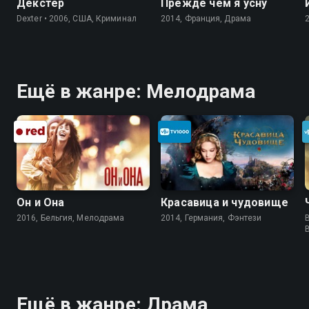
Декстер
Прежде чем я усну
Dexter • 2006, США, Криминал
2014, Франция, Драма
Ещё в жанре: Мелодрама
Он и Она
Красавица и чудовище
2016, Бельгия, Мелодрама
2014, Германия, Фэнтези
B
Ещё в жанре: Драма