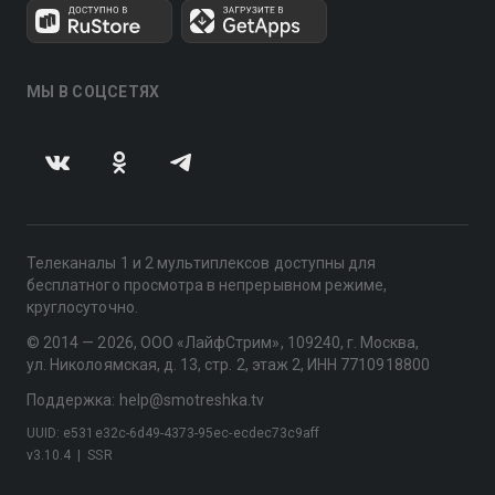
МЫ В СОЦСЕТЯХ
Телеканалы 1 и 2 мультиплексов доступны для
бесплатного просмотра в непрерывном режиме,
круглосуточно.
© 2014 — 2026, ООО «ЛайфСтрим», 109240, г. Москва,
ул. Николоямская, д. 13, стр. 2, этаж 2, ИНН 7710918800
Поддержка: help@smotreshka.tv
UUID: e531e32c-6d49-4373-95ec-ecdec73c9aff
v3.10.4
|
SSR