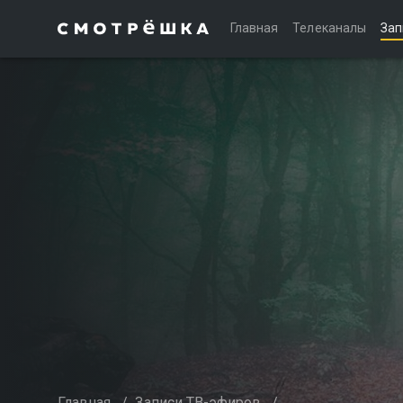
Главная
Телеканалы
Зап
Главная
/
Записи ТВ-эфиров
/