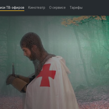
иси ТВ-эфиров
Кинотеатр
О сервисе
Тарифы