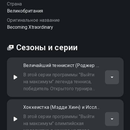
Страна
Великобритания
Оригинальное название
Becoming Xtraordinary
Сезоны и серии
Величайший теннисист (Роджер Федерер) и Гонщица (Даника Патрик)
В этой серии программы "Выйти
на максимум" легенда тенниса,
победитель Открытого турнира
Франции, турниров Большого
шлема Роджер Федерер и самая
Хоккеистка (Мэдди Хинч) и Исследователь (Ранульф Файнс)
успешная гонщица
Индианнаполиса-500 Даника
В этой серии программы "Выйти
Патрик рассказывают, как стать
на максимум" олимпийская