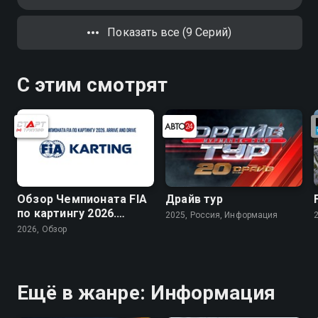
телезвездой, а Ченнинг Тейтум
рассказывает о своём пути от
Показать все (9 Серий)
голодающего студента до звезды
Голливуда
С этим смотрят
Обзор Чемпионата FIA
Драйв тур
по картингу 2026.
2025, Россия, Информация
Arrive and Drive
2026, Обзор
Ещё в жанре: Информация