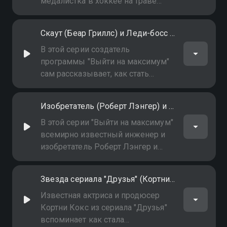
лучшими спортсменами в мире
медалистка в хоккее на траве
Мэдди Хинч, получившая звание
лучшего в мире вратаря, и
Скаут (Беар Гриллс) и Леди-босс (Урсула Бёрнс)
известный на весь мир
исследователь Ранульф Файнс
В этой серии создатель
рассказывают, как ставить
программы "Выйти на максимум"
рекорды
сам рассказывает, как стать
"самым известным в мире
экспертом по выживанию". А
Изобретатель (Роберт Лэнгер) и Бунтарка (Фрэнсис Арнольд)
Урсула Бёрнс вспоминает, как
стала первой в мире
В этой серии "Выйти на максимум"
афроамериканкой-президентом
всемирно известный инженер и
одной из крупнейших компаний
изобретатель Роберт Лэнгер и
лаурет Нобелевской премии по
химии Фрэнсис Арнольд
Звезда сериала "Друзья" (Кортни Кокс) и Танцор (Ченнинг Тейтум)
рассуждают о своём пути к успеху
в науке
Известная актриса и продюсер
Кортни Кокс из сериала "Друзья"
вспоминает как стала