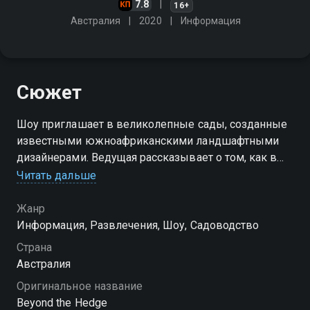
7.8
16+
Австралия
2020
Информация
Сюжет
Шоу приглашает в великолепные сады, созданные
известными южноафриканскими ландшафтными
дизайнерами. Ведущая рассказывает о том, как в
ландшафтном дизайне находят своё отражение
Читать дальше
пристрастия владельцев сада и интересные
дизайнерские решения
Жанр
Информация, Развлечения, Шоу, Садоводство
Страна
Австралия
Оригинальное название
Beyond the Hedge