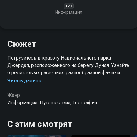
12+
Информация
Сюжет
Погрузитесь в красоту Национального парка
Джердап, расположенного на берегу Дуная. Узнайте
о реликтовых растениях, разнообразной фауне и
исторических памятниках, таких как руины
Читать дальше
античного моста Траяна и Голубацкая крепость
Жанр
Информация, Путешествия, География
С этим смотрят