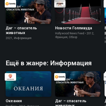
Даг – спасатель
Новости Голливуда
животных
Hollywood News Feed • 2012,
Франция, Обзор
2021, Информация
G
Ещё в жанре: Информация
Океания
Даг – спасатель
животных