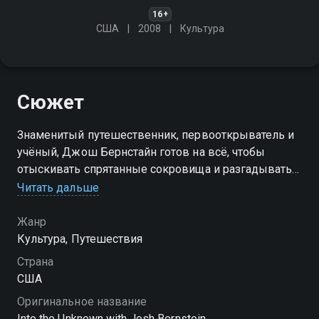
16+
США
2008
Культура
Сюжет
Знаменитый путешественник, первооткрыватель и
учёный, Джош Бернстайн готов на всё, чтобы
отыскивать спрятанные сокровища и разгадывать
всемирно известные тайны и загадки. Для него не
Читать дальше
существует недосягаемых мест и тайных культур
Жанр
Культура, Путешествия
Страна
США
Оригинальное название
Into the Unknown with Josh Bernstein