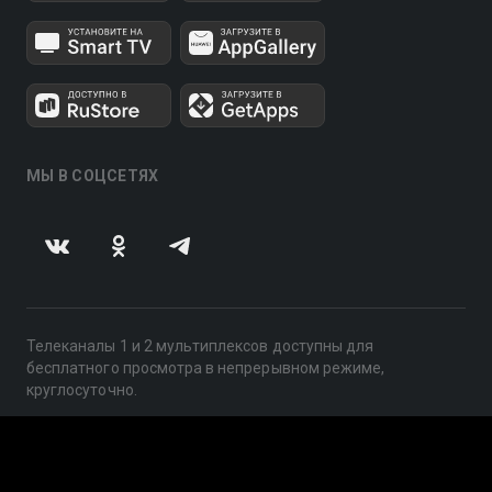
МЫ В СОЦСЕТЯХ
Телеканалы 1 и 2 мультиплексов доступны для
бесплатного просмотра в непрерывном режиме,
круглосуточно.
© 2014 — 2026, ООО «ЛайфСтрим», 109240, г. Москва,
ул. Николоямская, д. 13, стр. 2, этаж 2, ИНН 7710918800
Поддержка: help@smotreshka.tv