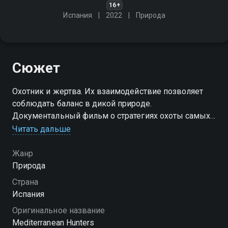
16+
Испания
2022
Природа
Сюжет
Охотник и жертва. Их взаимодействие позволяет
соблюдать баланс в дикой природе.
Документальный фильм о стратегиях охоты самых
опасных европейских хищников и тактиках,
Читать дальше
используемых жертвами ради спасения
Жанр
Природа
Страна
Испания
Оригинальное название
Mediterranean Hunters